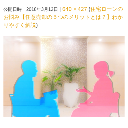
|
640 × 427
(
住宅ローンの
公開日時：
2018年3月12日
お悩み【任意売却の５つのメリットとは？】わか
りやすく解説
)