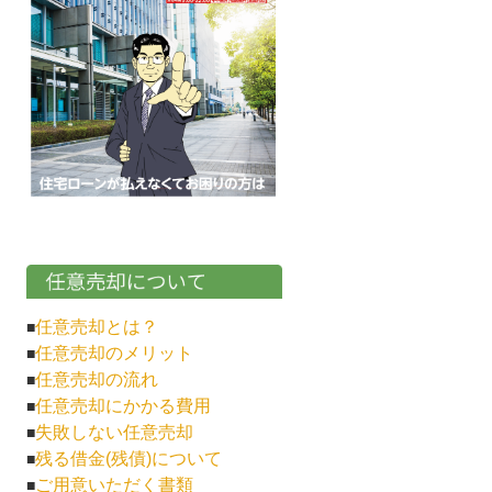
任意売却とは？
■
任意売却のメリット
■
任意売却の流れ
■
任意売却にかかる費用
■
失敗しない任意売却
■
残る借金(残債)について
■
ご用意いただく書類
■